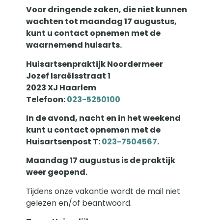
Voor dringende zaken, die niet kunnen
wachten tot maandag 17 augustus,
kunt u contact opnemen met de
waarnemend huisarts.
Contact
Huisartsenpraktijk Noordermeer
Huisarts Heinsdijk
Jozef Israëlsstraat 1
Zijlweg 26
2023 XJ Haarlem
2013 DH
Telefoon:
023-5250100
Haarlem
In de avond, nacht en in het weekend
kunt u contact opnemen met de
Huisartsenpost T:
023-7504567
.
023 5321747
info@dokterheinsdijk.nl
Maandag 17 augustus is de praktijk
weer geopend.
Actueel
Tijdens onze vakantie wordt de mail niet
Vanaf vandaag bieden wij de mogelijkheid om een afspraak
gelezen en/of beantwoord.
zelf te plannen of een recept aan te vragen via Uw Zorg