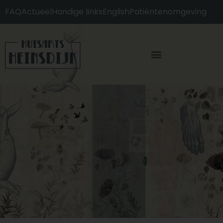
content
FAQ
Actueel
Handige links
English
Patiëntenomgeving