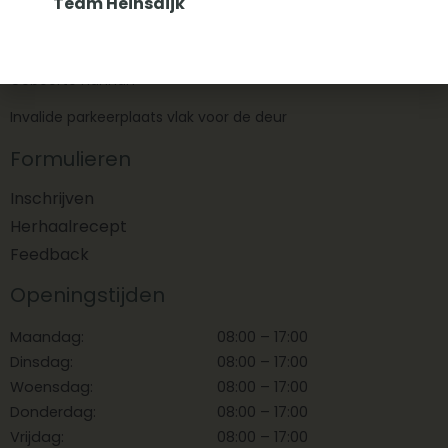
Team Heinsdijk
Online.
Scholing over eerste hulp bij ziek kinderen
Geboorte Hannah
Invalide parkeerplaats vlak voor de deur
Formulieren
Inschrijven
Herhaalrecept
Feedback
Openingstijden
Maandag:
08:00 – 17:00
Dinsdag:
08:00 – 17:00
Woensdag:
08:00 – 17:00
Donderdag:
08:00 – 17:00
Vrijdag:
08:00 – 17:00