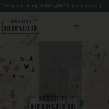
content
FAQ
Actueel
Handige links
English
Patiëntenomgeving