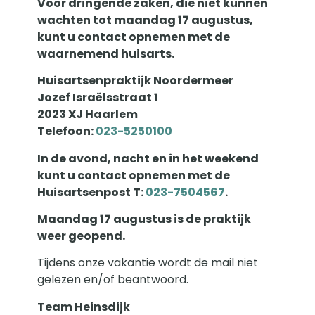
Voor dringende zaken, die niet kunnen
Adresgegevens
wachten tot maandag 17 augustus,
kunt u contact opnemen met de
Straatnaam
waarnemend huisarts.
Huisartsenpraktijk Noordermeer
Jozef Israëlsstraat 1
Huisnummer
2023 XJ Haarlem
Telefoon:
023-5250100
Postcode
In de avond, nacht en in het weekend
kunt u contact opnemen met de
Plaats
Huisartsenpost T:
023-7504567
.
Maandag 17 augustus is de praktijk
weer geopend.
Telefoonnummer
Tijdens onze vakantie wordt de mail niet
gelezen en/of beantwoord.
E-mailadres
Team Heinsdijk