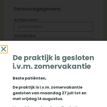
Persoonsgegevens
Achternaam
Voorletters
Voornaam
De praktijk is gesloten
i.v.m. zomervakantie
Geboortedatum
Beste patiënten,
Geslacht
De praktijk is i.v.m. zomervakantie
Man
Vrouw
gesloten van maandag 27 juli tot en
BSN/Sofinr
met vrijdag 14 augustus.