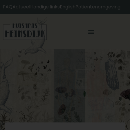
content
FAQ
Actueel
Handige links
English
Patiëntenomgeving