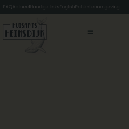
FAQ
Actueel
Handige links
English
Patiëntenomgeving