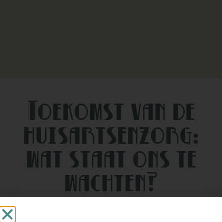
Toekomst van de
huisartsenzorg:
wat staat ons te
wachten?
In Nederland hebben ruim een half miljoen