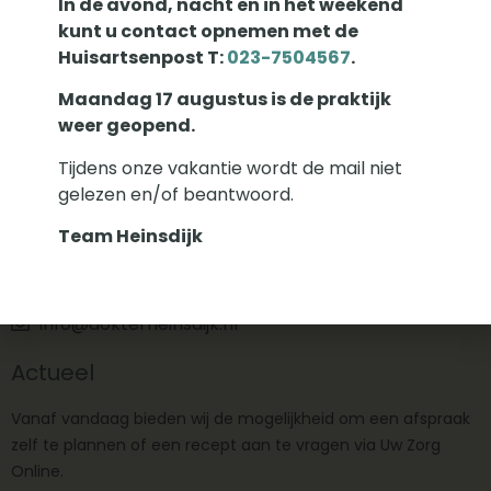
In de avond, nacht en in het weekend
kunt u contact opnemen met de
Huisartsenpost T:
023-7504567
.
Contact
Maandag 17 augustus is de praktijk
weer geopend.
Huisarts Heinsdijk
Zijlweg 26
Tijdens onze vakantie wordt de mail niet
2013 DH
gelezen en/of beantwoord.
Haarlem
Team Heinsdijk
023 5321747
info@dokterheinsdijk.nl
Actueel
Vanaf vandaag bieden wij de mogelijkheid om een afspraak
zelf te plannen of een recept aan te vragen via Uw Zorg
Online.