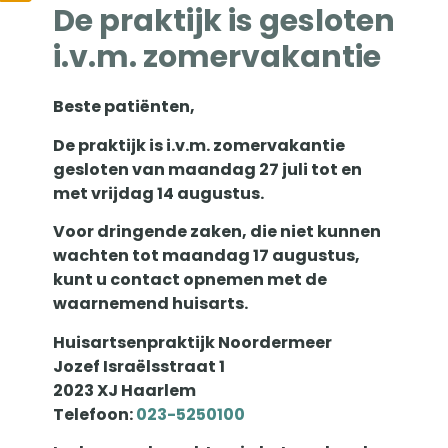
mensen geen vaste huisarts, en het aantal
De praktijk is gesloten
praktijkhoudende huisartsen blijft afnemen.
i.v.m. zomervakantie
Hoe heeft het zover kunnen komen? Wat
betekent dit voor ons zorgsysteem, en wat is
Beste patiënten,
er nodig om huisartsenzorg toegankelijk te
De praktijk is i.v.m. zomervakantie
houden voor iedereen?
gesloten van maandag 27 juli tot en
In deze video bespreken huisartsen Nanja en
met vrijdag 14 augustus.
Christof de uitdagingen waar de
Voor dringende zaken, die niet kunnen
huisartsenzorg voor staat én welke
wachten tot maandag 17 augustus,
oplossingen nodig zijn om goede zorg te
kunt u contact opnemen met de
blijven bieden aan patiënten.
waarnemend huisarts.
Huisartsenpraktijk Noordermeer
Bekijk de video hier
->
Jozef Israëlsstraat 1
2023 XJ Haarlem
Gepubliceerd op
24 januari 2025
Telefoon:
023-5250100